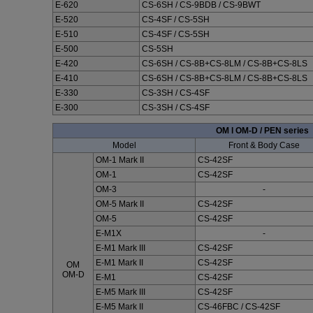
E-620
CS-6SH / CS-9BDB / CS-9BWT
E-520
CS-4SF / CS-5SH
E-510
CS-4SF / CS-5SH
E-500
CS-5SH
E-420
CS-6SH / CS-8B+CS-8LM / CS-8B+CS-8LS
E-410
CS-6SH / CS-8B+CS-8LM / CS-8B+CS-8LS
E-330
CS-3SH / CS-4SF
E-300
CS-3SH / CS-4SF
OM l OM-D / PEN series
Model
Front & Body Case
OM-1 Mark II
CS-42SF
OM-1
CS-42SF
OM-3
-
OM-5 Mark II
CS-42SF
OM-5
CS-42SF
E-M1X
-
E-M1 Mark III
CS-42SF
E-M1 Mark II
CS-42SF
OM
OM-D
E-M1
CS-42SF
E-M5 Mark III
CS-42SF
E-M5 Mark II
CS-46FBC / CS-42SF