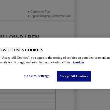
OM l OM-D / PEN
EBSITE USES COOKIES
modified: Jun.17.2025
 “Accept All Cookies”, you agree to the storing of cookies on your device to enhan
analyze site usage, and assist in our marketing efforts.
Cookies
 Table
Cookies Settings
Accept All Cookies
Case