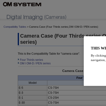
Compatibility Tables
> Camera Case (Four Thirds series,OM l OM-D / PEN series)
Camera Case (Four Thirds series,
series)
THIS W
This is the Compatibility Table for "camera case".
By clicking
navigation, 
Four Thirds series
OM l OM-D / PEN series
Camera Case Compatibility
Four Thirds series
Model
Camera 
E-5
CS-7SH
E-3
CS-7SH
E-1
CS-2SH
E-30
CS-7SH