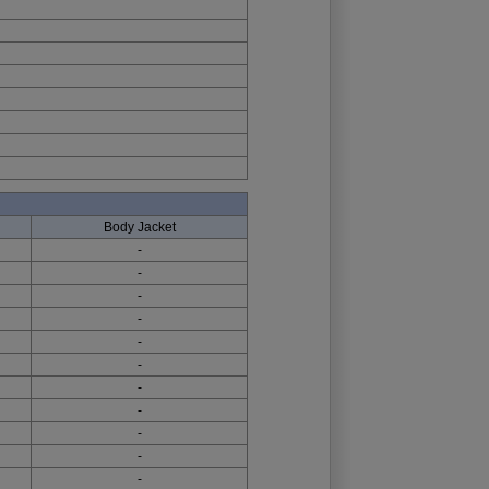
Body Jacket
-
-
-
-
-
-
-
-
-
-
-