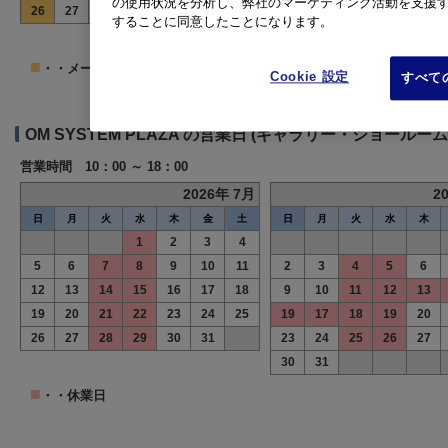
の使用状況を分析し、弊社のマーケティング活動を支援するた
26
27
28
29
30
31
23
24
25
26
27
することに同意したことになります。
30
31
■
・・メール・チャット窓口のみ営業となります。電話窓口 は休業日
Cookie 設定
すべての
OM SYSTEM PLAZA の営業日 (ギャラリー・ショールーム
営業時間 10：00 ～ 18：00
2026年 7月
2
日
月
火
水
木
金
土
日
月
火
水
木
1
2
3
4
5
6
7
8
9
10
11
2
3
4
5
6
12
13
14
15
16
17
18
9
10
11
12
13
19
20
21
22
23
24
25
19
17
18
19
20
26
27
28
29
30
31
23
24
25
26
27
30
31
■
・・休業日