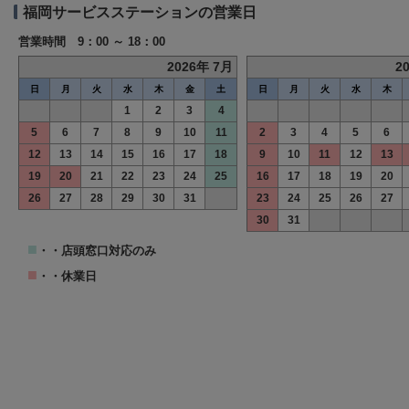
福岡サービスステーションの営業日
営業時間 9：00 ～ 18：00
2026年 7月
2
日
月
火
水
木
金
土
日
月
火
水
木
1
2
3
4
5
6
7
8
9
10
11
2
3
4
5
6
12
13
14
15
16
17
18
9
10
11
12
13
19
20
21
22
23
24
25
16
17
18
19
20
26
27
28
29
30
31
23
24
25
26
27
30
31
■
・・店頭窓口対応のみ
■
・・休業日