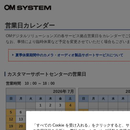
営業日カレンダー
OMデジタルソリューションズの各サービス拠点営業日をカレンダーでご
なお、事情により臨時休業など予定を変更させていただく場合もござい
夏季休業期間中のカメラ・オーディオ製品サポートサービスについて
カスタマーサポートセンターの営業日
営業時間 10：00 ～ 18：00
2026年 7月
2
日
月
火
水
木
金
土
日
月
火
水
木
1
2
3
4
5
6
7
8
9
10
11
2
3
4
5
6
12
13
14
15
16
17
18
9
10
11
12
13
「すべての Cookie を受け入れる」をクリックすると
19
20
21
22
23
24
25
16
17
18
19
20