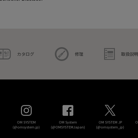
取扱説
カタログ
修理
OM SYSTEM
OM System
OM SYSTEM JP
O
(@omsystem.jp)
(@OMSYSTEMJapan)
(@omsystem_jp)