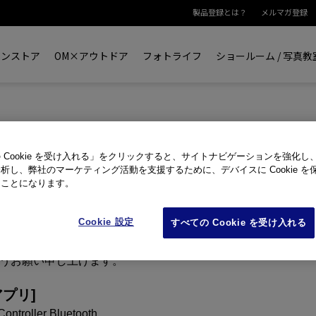
製品登録とは？
メルマガ登録
インストア
OM×アウトドア
フォトライフ
ショールーム / 写
US Audio Controller Bluetooth 配布終
 Cookie を受け入れる」をクリックすると、サイトナビゲーションを強化し
析し、弊社のマーケティング活動を支援するために、デバイスに Cookie を
愛顧いただきまして、誠にありがとうございます。
たことになります。
ります、オーディオ製品 (LS-P4/LS-P2) 用アプリ「 OLYMP
Cookie 設定
すべての Cookie を受け入れる
uetooth 」につきまして、2024年10月31日をもって配布を終了する
、インストールができなくなります。
うお願い申し上げます。
プリ]
ntroller Bluetooth