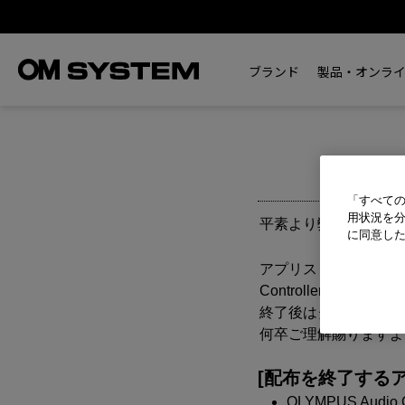
ブランド
製品・オンラ
OLYMP
「すべての
用状況を分
平素より弊社製品をご
に同意し
アプリストアにて配布してお
Controller Bl
終了後はダウンロード
何卒ご理解賜りますよ
[配布を終了するア
OLYMPUS Audio Co