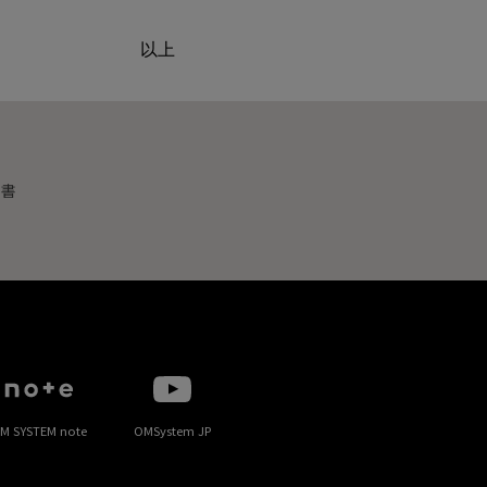
以上
明書
M SYSTEM note
OMSystem JP