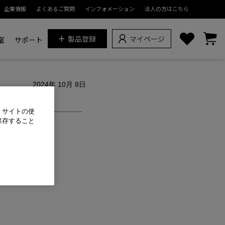
企業情報
よくあるご質問
インフォメーション
法人の方はこちら
製品登録
マイページ
真教室
サポート
2024年 10月 8日
了のお知らせ
、サイトの使
保存すること
US Audio
こととなりました。