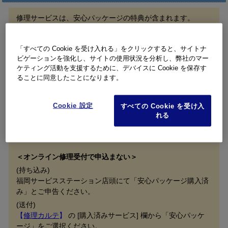
修理サービスは、安心パッケージの特典が含まれます。
修理申し込みの際、安心パッケージを購入済みであることを
お知らせください。
「すべての Cookie を受け入れる」をクリックすると、サイトナ
お知らせいただく方法は以下の通りです。
ビゲーションを強化し、サイトの使用状況を分析し、弊社のマー
ケティング活動を支援するために、デバイスに Cookie を保存す
＜オンライン修理受付で申込む＞
ることに同意したことになります。
お申し込み画面の [購入済みサービス] 欄から「安心パッケー
ジ」をご選択ください。
安心パッケージプラスをご購入済みの方も「安心パッケー
Cookie 設定
すべての Cookie を受け入
ジ」をご選択いただき、オンライン修理受付限定特典6* 利用
れる
の希望有無を [故障内容・詳細] にご記載ください。
*修理1回無料：最大 7,700円 / 1台限り
＜オンライン修理受付で申込まない＞
(持ち込み)
福岡サービスステーション店頭にて「安心パッケージ購入済
み」とご申告ください。
(送付)
【
修理カルテ
】
の [購入済みサービス] 欄から「安心パッケ
ージ」をご選択ください。