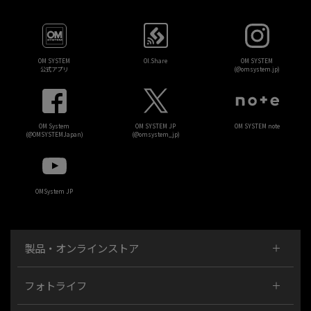
OM SYSTEM
OI.Share
OM SYSTEM
公式アプリ
(@omsystem.jp)
OM System
OM SYSTEM JP
OM SYSTEM note
(@OMSYSTEMJapan)
(@omsystem_jp)
OMSystem JP
製品・オンラインストア
フォトライフ