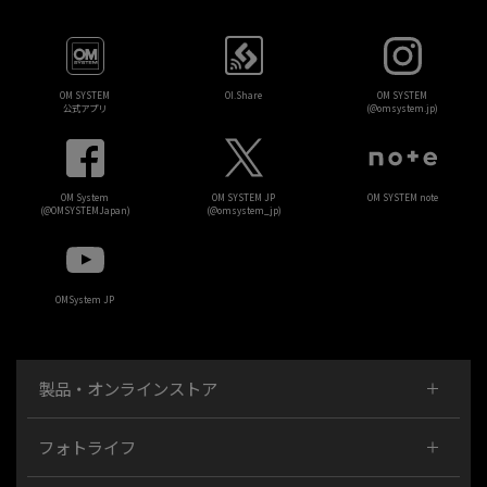
OM SYSTEM
OI.Share
OM SYSTEM
公式アプリ
(@omsystem.jp)
OM System
OM SYSTEM JP
OM SYSTEM note
(@OMSYSTEMJapan)
(@omsystem_jp)
OMSystem JP
製品・オンラインストア
フォトライフ