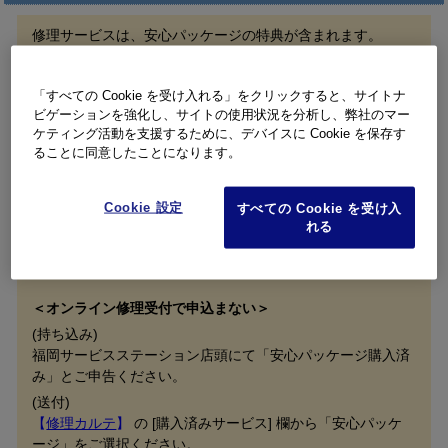
修理サービスは、安心パッケージの特典が含まれます。
修理申し込みの際、安心パッケージを購入済みであることを
お知らせください。
「すべての Cookie を受け入れる」をクリックすると、サイトナ
お知らせいただく方法は以下の通りです。
ビゲーションを強化し、サイトの使用状況を分析し、弊社のマー
ケティング活動を支援するために、デバイスに Cookie を保存す
＜オンライン修理受付で申込む＞
ることに同意したことになります。
お申し込み画面の [購入済みサービス] 欄から「安心パッケー
ジ」をご選択ください。
安心パッケージプラスをご購入済みの方も「安心パッケー
Cookie 設定
すべての Cookie を受け入
ジ」をご選択いただき、オンライン修理受付限定特典6* 利用
れる
の希望有無を [故障内容・詳細] にご記載ください。
*修理1回無料：最大 7,700円 / 1台限り
＜オンライン修理受付で申込まない＞
(持ち込み)
福岡サービスステーション店頭にて「安心パッケージ購入済
み」とご申告ください。
(送付)
【
修理カルテ
】
の [購入済みサービス] 欄から「安心パッケ
ージ」をご選択ください。