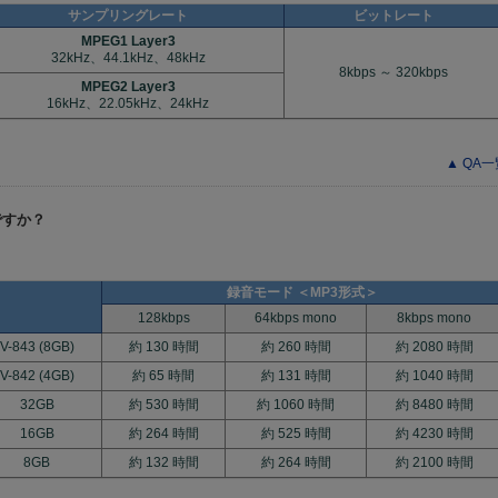
サンプリングレート
ビットレート
MPEG1 Layer3
32kHz、44.1kHz、48kHz
8kbps ～ 320kbps
MPEG2 Layer3
16kHz、22.05kHz、24kHz
▲ QA
ですか？
録音モード ＜MP3形式＞
128kbps
64kbps mono
8kbps mono
V-843 (8GB)
約 130 時間
約 260 時間
約 2080 時間
V-842 (4GB)
約 65 時間
約 131 時間
約 1040 時間
32GB
約 530 時間
約 1060 時間
約 8480 時間
16GB
約 264 時間
約 525 時間
約 4230 時間
8GB
約 132 時間
約 264 時間
約 2100 時間