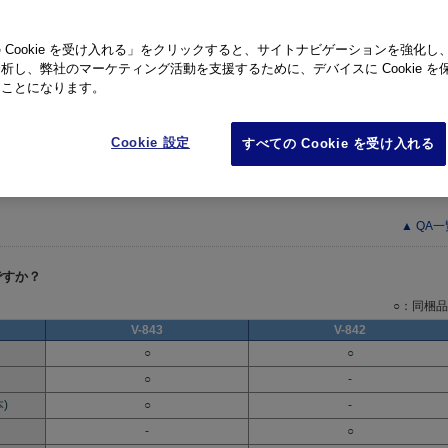
-
○
 Cookie を受け入れる」をクリックすると、サイトナビゲーションを強化し
析し、弊社のマーケティング活動を支援するために、デバイスに Cookie を
▲ QA
たことになります。
本的な使いかたを教えてください。
Cookie 設定
すべての Cookie を受け入れる
、以下を参照してください。
かた ： 録音から再生、削除までの流れ
▲ QA
何ですか？
○：同梱品
V-843
V-842
○
○
○
-
)
○
-
-
○