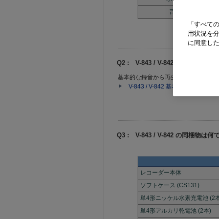
音声フィルター
「すべての
用状況を分
に同意し
Q2 : V-843 / V-842 の基
基本的な録音から再生、消去の流れは
V-843 / V-842 基本的な使い
Q3 : V-843 / V-842 の同梱物は
レコーダー本体
ソフトケース (CS131)
単4形ニッケル水素充電池 (2本
単4形アルカリ乾電池 (2本)