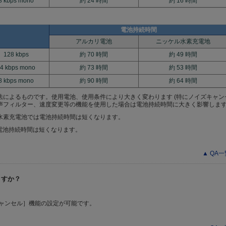
8 kbps mono
約 24 時間
約 16 時間
電池持続時間
アルカリ電池
ニッケル水素充電地
128 kbps
約 70 時間
約 49 時間
4 kbps mono
約 73 時間
約 53 時間
8 kbps mono
約 90 時間
約 64 時間
法によるものです。使用電池、使用条件により大きく変わります (特にノイズキャン
声フィルター、速度変更等の機能を使用した場合は電池持続時間に大きく影響します
水素充電池では電池持続時間は短くなります。
時は電池持続時間は短くなります。
▲ QA
ますか？
ャンセル］機能の設定が可能です。