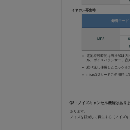
イヤホン再生時
録音モード
MP3
6
電池持続時間は当社試験方
ル、ボイスバランサー、音
繰り返し使用したニッケル
microSDカードご使用
Q8 : ノイズキャンセル機能はあり
あります。
ノイズを軽減して再生する［ノイズキ