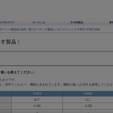
ポート
>
製品別 Q&A 一覧 (オーディオ製品)
>
ボイストレック V-843 / V-842 Q&A
本体の主な違いを教えてください。
とおりです。
」 には 「音声フィルター」 機能も含まれています。機能の違いは
Q15
を参照してくださ
V-843
V-842
あり
なし
8 GB
4 GB
○
-