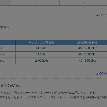
○
○
▲ QA
ですか？
サンプリング周波数
総合周波数特性
ps
44.1kHz
40 - 17,000Hz
mono
44.1kHz
40 - 15,000Hz
ono
11.025kHz
40 - 3,500Hz
▲ QA
て教えてください。
生できるサンプリングレートやビットレートの組み合わせは以下のとおりです。
生できないときは、サンプリングレートやビットレートが再生できる範囲かをご確