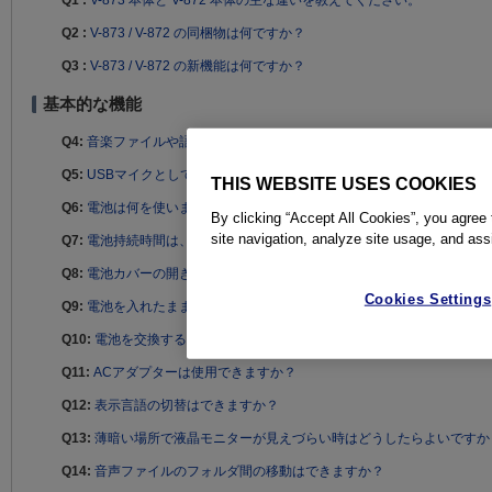
Q1 :
V-873 本体と V-872 本体の主な違いを教えてください。
Q2 :
V-873 / V-872 の同梱物は何ですか？
Q3 :
V-873 / V-872 の新機能は何ですか？
基本的な機能
Q4:
音楽ファイルや語学学習ファイルを再生させる方法を教えてくださ
Q5:
USBマイクとして使えますか？
THIS WEBSITE USES COOKIES
Q6:
電池は何を使いますか？
By clicking “Accept All Cookies”, you agree 
site navigation, analyze site usage, and assi
Q7:
電池持続時間は、どのくらいですか？
Q8:
電池カバーの開きかたを教えてください。
Cookies Settings
Q9:
電池を入れたままの状態で使用せずに置いておくと、電池はどのく
Q10:
電池を交換すると録音した内容は消えませんか？
Q11:
ACアダプターは使用できますか？
Q12:
表示言語の切替はできますか？
Q13:
薄暗い場所で液晶モニターが見えづらい時はどうしたらよいですか
Q14:
音声ファイルのフォルダ間の移動はできますか？