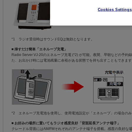
Cookies Settings
*1 ラジオ受信時はサウンドEQは無効となります。
■
挿すだけ簡単「エネループ充電」
Radio Server VJ-20のエネループ充電 (*2) が可能。夜間、早朝
た、お出かけ時には電池残量に余裕がある状態でを持ち出すこともできます
*2 エネループ充電池を使用し、使用電池設定が「エネループ」の場合のみ
■
お好みの場所に置いてもラジオ感度良好「背面延長アンテナ端子」
クレードル背面にはAM/FMそれぞれのアンテナ端子を搭載。感度の良好な