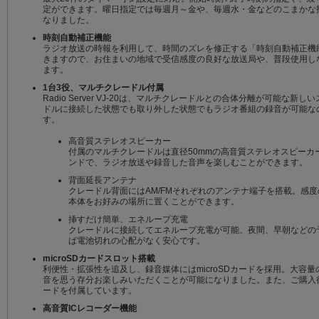
定ができます。曜日指定では毎週月～金や、毎週水・金などのこまかな
なりました。
時刻自動補正機能
ラジオ放送の時報を利用して、時間のズレを修正する「時刻自動補正機
きますので、お住まいの地域で受信感度の良好な放送局や、普段使用し
ます。
1台3役、マルチクレードル付属
Radio Server VJ-20は、マルチクレードルとの合体分離が可能
ドルに接続した状態でも取り外した状態でもラジオ番組の録音が可能な
す。
高音質ステレオスピーカー
付属のマルチクレードルは直径50mmの高音質ステレオスピーカーを
ンドで、ラジオ放送や録音した音声を楽しむことができます。
背面延長アンテナ
クレードル背面にはAM/FMそれぞれのアンテナ端子を搭載。感
本体をお好みの場所に置くことができます。
挿すだけ簡単、エネループ充電
クレードルに接続してエネループ充電が可能。夜間、早朝などの
ば電池切れの心配がなく安心です。
microSDカードスロット搭載
利便性・拡張性を追及し、録音媒体にはmicroSDカードを採用。大容量の
音を思う存分お楽しみいただくことが可能になりました。また、ご購入後す
ードを付属しています。
高音質ICレコーダー機能