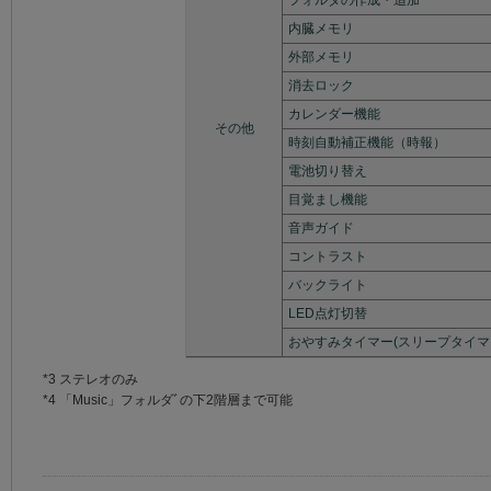
フォルダの作成・追加
内臓メモリ
外部メモリ
消去ロック
カレンダー機能
その他
時刻自動補正機能（時報）
電池切り替え
目覚まし機能
音声ガイド
コントラスト
バックライト
LED点灯切替
おやすみタイマー(スリープタイマ
*3 ステレオのみ
*4 「Music」フォルダﾞの下2階層まで可能