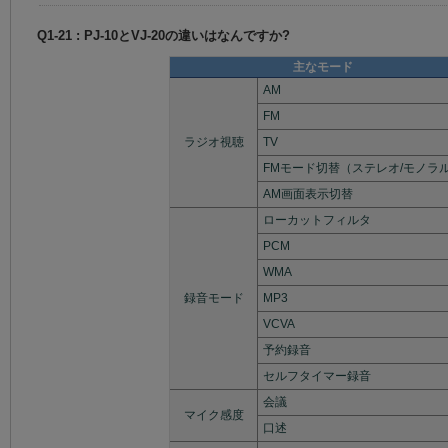
Q1-21 : PJ-10とVJ-20の違いはなんですか?
主なモード
AM
FM
ラジオ視聴
TV
FMモード切替（ステレオ/モノラ
AM画面表示切替
ローカットフィルタ
PCM
WMA
録音モード
MP3
VCVA
予約録音
セルフタイマー録音
会議
マイク感度
口述