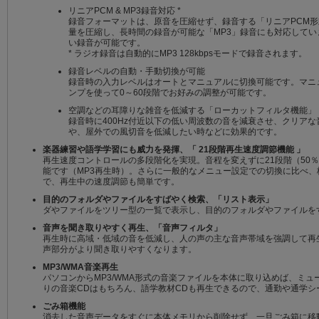
リニアPCM & MP3録音対応 *
録音フォーマットは、原音を圧縮せず、録音する「リニアPCM
量を圧縮し、長時間の録音が可能な「MP3」録音にも対応して
い録音が可能です。
* ラジオ録音は自動的にMP3 128kbpsモードで録音されます。
録音レベルの自動・手動切換が可能
録音時の入力レベルはオートとマニュアルに切換可能です。マニュ
ンプを使って0～60段階でお好みの調整が可能です。
空調などの耳障りな雑音を低減する「ローカットフィルタ機能」
録音時に400Hz付近以下の低い周波数の音を減衰させ、クリア
や、屋外での風切音を低減したい時などに効果的です。
楽器練習や語学学習にも威力を発揮、「 21段階再生速度調節機能 」
再生速度コントロールの多段階化を実現。音程を変えずに21段階（50％
能です（MP3再生時）。さらに一般的なメニュー設定での切換に比べ
で、再生中の速度調節も簡単です。
目的のフォルダやファイルをすばやく検索、「リスト表示」
ダやファイルをツリー型の一覧で表示し、目的のフォルダやファイルを
音声を聞き取りやすく再生、「音声フィルタ」
再生時に高域・低域の音を低減し、人の声の主な音声帯域を強調して再
声部分がより聞き取りやすくなります。
MP3/WMA音楽再生
パソコンからMP3/WMA形式の音楽ファイルを本体に取り込めば、ミ
りの音楽CDはもちろん、語学教材CDも再生できるので、通勤や通学シ
ごみ箱機能
消去した音声データをすぐに本体メモリから削除せず、一旦ごみ箱に移