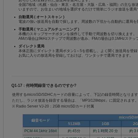
あらかじめ登録された放送局を選局します。
全国7地域（札幌・仙台・東京・名古屋・大阪・広島・福岡）の主な放送
いますので、お住まいの地域を選択するだけで簡単にラジオ放送を選局
自動選局 ( オートスキャン )
電波の強い放送局を自動で探します。周波数の下弦から自動的に選局を
手動選局 ( マニュアルチューニング )
本機のスキップサーチボタンを操作して手動で周波数を切り換えます。
AMの場合は9kHzステップで周波数が進み、FMの場合は0.1MHzステ
ダイレクト選局
本体正面にダイレクト選局ボタン1～5を搭載し、よく聞く放送局を登録
お気に入りの放送局を登録しておけば、ワンタッチで選局できます。
Q1-17 : 何時間録音できるのですか?
使用するmicroSD/SDHCカードの容量によって、下記の録音時間となりま
ただし、ラジオ放送を録音する場合は、「MP3/128kbps」に固定されます
※ Radio Server VJ-20：2GB microSDカード付属
microSD/
録音モード
512MB
1GB
2
PCM 44.1kHz 16bit
約 45分
約 1 時間 20 分
約 3