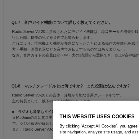
Q1-7 : 音声ガイド機能について詳しく教えてください。
Radio Server VJ-20に搭載された音声ガイド機能は、録音データの
行した際、操作の完了を音声でお知らせします。
これにより、従来機より機能が多彩になったことによる操作の複雑化を感じ
方・手順・画面表示などを音声でお伝えするものではありません）。
なお、音声ガイドの音量は小・中・大の3段階から選択でき、BEEP音や操
Q1-8 : マルチクレードルとは何ですか? また役割はなんですか?
Radio Server VJ-20との合体・分離が可能な専用クレードルです。
主な特長として、以下のような機能があります。
■
ラジオも音楽もイイ音で楽しめる「高音質ステレオスピーカー」
THIS WEBSITE USES COOKIES
直径50mmの高音質ステレオスピーカーを搭載。Radio Server VJ-20を
で、ラジオ放送や録音した音声を楽しむことができます。
By clicking “Accept All Cookies”, you agree 
また、Radio Server VJ-20のサウンドEQ機能 (*1) と組み合わせる
site navigation, analyze site usage, and assi