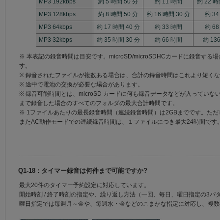
MP3 192kbps
約 5 時間 50 分
約 11 時間
約 22 時
MP3 128kbps
約 8 時間 50 分
約 16 時間 30 分
約 3
MP3 64kbps
約 17 時間 40 分
約 33 時間
約 6
MP3 32kbps
約 35 時間 30 分
約 66 時間
約 13
※ 本表記の録音時間は目安です。microSD/microSDHCカードに録
す。
※ 録音されたファイルが複数ある場合は、合計の録音時間はこれより短く
※ 途中で電池の交換が必要な場合があります。
※ 録音可能時間とは、microSD カードに何も録音データなどが入って
まで録音した場合のすべてのフォルダの最大合計時間です。
※ 1ファイルあたりの最長録音時間（連続録音時間）は2GBまでです。た
またAC動作モードでの連続録音時間は、１ファイルにつき最大24時間です
Q1-18 : タイマー録音は何件まで可能ですか?
最大20件のタイマー予約設定に対応しています。
開始時刻 / 終了時刻の指定や、繰り返し方法（一回、毎日、曜日指定の3パ
曜日指定では毎週月～金や、毎週水・金などのこまかな指定に対応し、複数