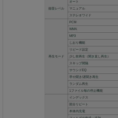
オート
録音レベル
マニュアル
ステレオワイド
PCM
WMA
MP3
しおり機能
リピード設定
再生モード
少し前再生（聞き直し再生）
スキップ間隔
サウンドEQ
早や聞き/遅聞き再生
ランダム再生
1ファイル毎の停止機能
インデックス
部分リピート
本体内充電